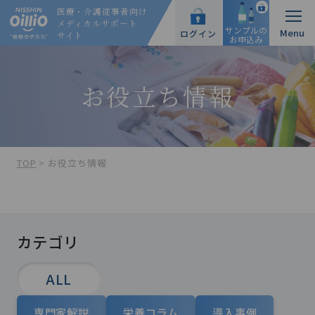
医療・介護従事者向け
メディカルサポート
サンプルの
ログイン
サイト
お申込み
お役立ち情報
TOP
>
お役立ち情報
カテゴリ
ALL
専門家解説
栄養コラム
導入事例