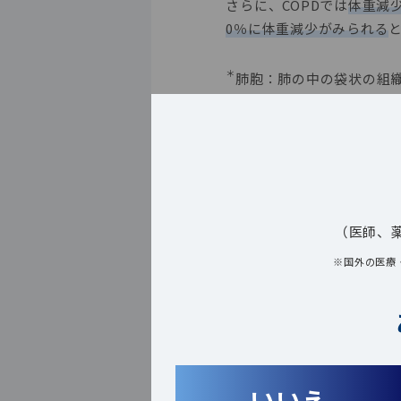
さらに、
COPD
では
体重減
0％に体重減少がみられる
＊
肺胞：肺の中の袋状の組
（医師、
※国外の医療
いいえ