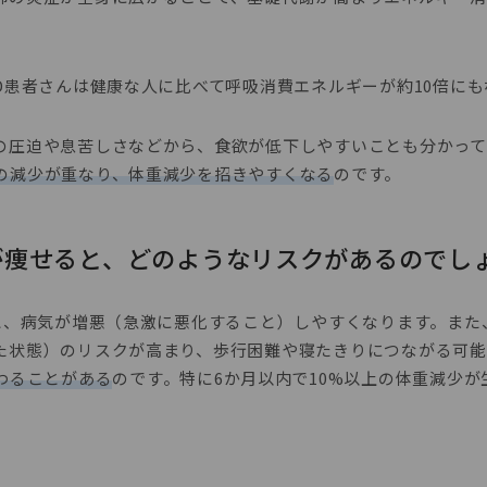
D
患者さんは健康な人に比べて呼吸消費エネルギーが約
10
倍にも
の圧迫や息苦しさなどから、食欲が低下しやすいことも分かって
の減少が重なり、体重減少を招きやすくなる
のです。
んが痩せると、どのようなリスクがあるのでし
ると、病気が増悪（急激に悪化すること）しやすくなります。また
た状態）のリスクが高まり、歩行困難や寝たきりにつながる可能
わることがある
のです。特に
6
か月以内で
10%
以上の体重減少が