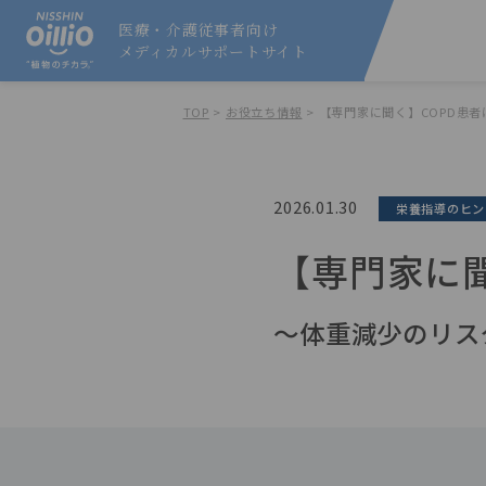
医療・介護従事者向け
メディカルサポート
サイト
TOP
>
お役立ち情報
>
【専門家に聞く】COPD患
2026.01.30
栄養指導のヒン
【専門家に
〜体重減少のリス