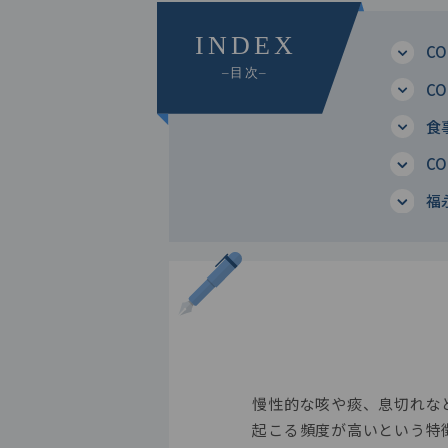
C
C
食
C
福
慢性的な咳や痰、息切れなど
起こる頻度が高いという特