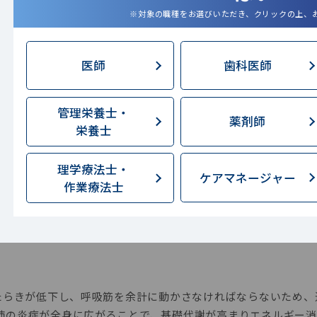
※対象の職種をお選びいただき、クリックの上、
医師
歯科医師
管理栄養士・
薬剤師
栄養士
さんが痩せやすい理由と、そのリス
理学療法士・
ケアマネージャー
作業療法士
ありましたが、COPDの患者さんはなぜ痩せ
はたらきが低下し、呼吸筋を余計に動かさなければならないため
肺の炎症が全身に広がることで、基礎代謝が高まりエネルギー