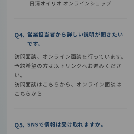
日清オイリオ オンラインショップ
メディカルサポートサイトでは、日清オイ
ログインできません。
リオで取り扱いのある「高齢者・介護対応
正しいメールアドレス、またはパスワード
食品」のサンプルをお申し込みいただけま
営業担当者から詳しい説明が聞きたい
を入力できているか、半角英数字、大文
す。
です。
字、小文字などの誤入力がないかご確認く
ださい。パスワードを忘れてしまった方は、
訪問面談、オンライン面談を行っています。
再度設定をお願いします。
予約希望の方は以下リンクへお進みくださ
い。
サンプルで試した商品を購入したいの
訪問面談は
こちら
から、オンライン面談は
ですが。
こちら
から
医療機関・介護施設の皆様には、各卸店様
仮登録後、メールが届きません。
を通じてご購入頂けます。お取引のある卸店
迷惑メールボックスにも届いていない場合に
様にご相談ください。
SNSで情報は受け取れますか。
は、受信拒否設定をされている可能性がご