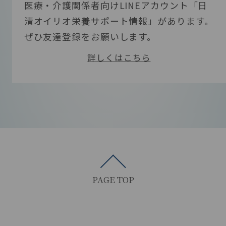
医療・介護関係者向けLINEアカウント「日
ざいます。ドメイン「@nisshin-oillio.co
清オイリオ栄養サポート情報」があります。
m」を受信許可に設定したうえで、再度送信
ぜひ友達登録をお願いします。
してください。また、入力いただいたアドレ
スが誤っていた可能もございますため、正
詳しくはこちら
しいアドレスを入力後、再度送信をお試し
ください。
メールアドレスやパスワードほか、会
員情報を変更したいのですが。
メディカルサポートサイトへログイン後、
PAGE TOP
「マイページ」の「会員情報変更」より新
しい情報を入力し、更新してください。