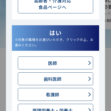
M
高齢者・介護対応
グローバルコストの考え方に基づ
必
食品ページへ
いた栄養管理
～「
～栄養部門だけのコストにとらわれ過ぎて
を目
いませんか？～
はい
※対象の職種をお選びいただき、クリックの上、お
進みください。
医師
LIMITED TO
歯科医師
MEMBERS
看護師
会員限定コンテンツ
管理栄養士・
栄養士