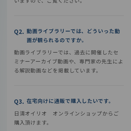
いますので、ご覧ください。
をご希望の方は、会員専用の申し込みペー
覧や、製品サンプルのお申し込みは、会員登
ご相談、商品のお問合せなどにぜひご利用
ジよりお申し込みください。
録（無料）が必要となります。
ください。
動画ライブラリーでは、どういった動
画が観られるのですか。
会員と非会員の違いはなんですか？
医療・介護従事者でなくても、サンプ
「訪問面談」とは何ですか？
動画ライブラリーでは、過去に開催したセ
会員にご登録いただきますと、セミナーや
ルは申し込めますか？
ミナーアーカイブ動画や、専門家の先生によ
ウェビナーのアーカイブ動画や、日清オイリ
弊社営業担当より詳しいご案内をご希望の
る解説動画などを掲載しています。
オ製品のサンプルお申し込みなど、会員限定
当サイトは医療・介護従事者向けサイトの
場合、本サイトから面談のご希望を承りま
コンテンツをご利用いただけます。特にアー
ため、サンプル申し込みも医療・介護従事
す。施設内勉強会、試食会、各種デモなどの
カイブ動画は、専門家の先生方の詳しい説
者の皆さまに限らせていただいております。
打ち合わせなど、お気軽にご用命くださ
明を聞くことができるため、大変人気のコ
い。
在宅向けに通販で購入したいです。
ンテンツとなっております。登録は無料で
日清オイリオ オンラインショップからご
す。
サンプルの申し込みは、どういった製
購入頂けます。
品を申し込めるのでしょうか。