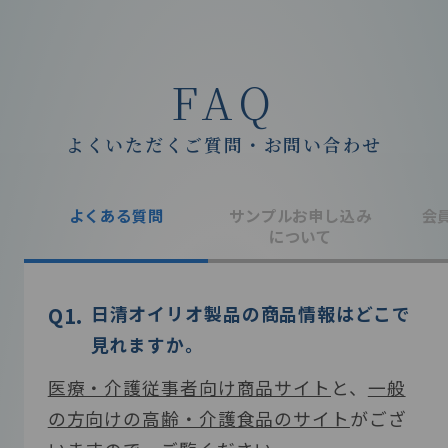
FAQ
よくいただくご質問・お問い合わせ
よくある質問
サンプルお申し込み
会
について
日清オイリオ製品の商品情報はどこで
医療・介護施設で、製品サンプルを使
メディカルサポートサイトの利用に
「オンライン面談」とは何ですか？
見れますか。
用したいです。サンプルを請求する方
は、会員登録が必要ですか？
弊社ではオンライン会議サービス「Zoom」
法を教えてください。
医療・介護従事者向け商品サイト
非会員の方でもご利用いただけますが、セ
を使用してオンラインで何でもご相談頂け
と、
一般
の方向けの高齢・介護食品のサイト
医療機関・介護施設の関係者様でサンプル
ミナーやウェビナーのアーカイブ動画の閲
ます。ちょっとした確認事項から栄養管理の
がござ