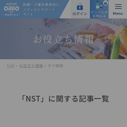
医療・介護従事者向け
メディカルサポート
サンプルの
ログイン
サイト
お申込み
お役立ち情報
TOP
>
お役立ち情報
>
タグ検索
「NST」に関する記事一覧