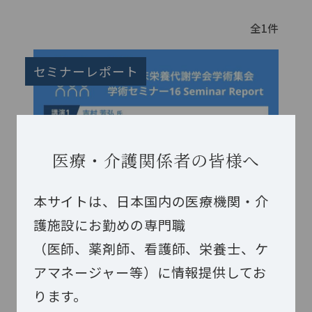
全
1
件
セミナーレポート
医療・介護関係者の皆様へ
本サイトは、日本国内の医療機関・介
ヘルスケア・レストラン別刷「あ
護施設にお勤めの専門職
なたの病院のNSTをレベルアップ
するコツ」
（医師、薬剤師、看護師、栄養士、ケ
〜新しい結晶性ＭＣＴの応用例〜 第36回日本
アマネージャー等）に情報提供してお
臨床栄養代謝学会学術集会 学術セミナー
ります。