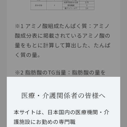
※
1
アミノ酸組成たんぱく質：アミノ
酸成分表に掲載されているアミノ酸の
量をもとに計算して算出した、たんぱ
く質の量。
※
2
脂肪酸の
TG
当量：脂肪酸の量を
「中性脂肪（脂質）」として表した指
標。
医療・介護関係者の皆様へ
※
3
糖アルコール：炭水化物の中の
本サイトは、日本国内の医療機関・介
「糖由来だが糖質とは違う」化合物
護施設にお勤めの専門職