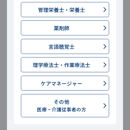
じることがあります。今後は八訂の成
管理栄養士・
栄養士
分表を活用した新たな栄養評価や摂取
目標の見直しが期待されていますが、
薬剤師
現段階では、この両者の算出方法の違
いによる数値差を十分に理解し、現場
言語聴覚士
での栄養評価においては柔軟に対応し
ていく必要があるでしょう。
理学療法士・
作業療法士
・病院や施設給食での対応
ケアマネージャー
病院や介護施設などの現場では、患者
その他
や利用者の個別の栄養状態やエネルギ
医療・介護従事者の方
ー必要量に基づく評価が重視されま
す。八訂の成分表を用いた正確な栄養