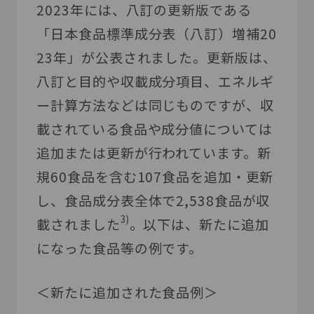
2023年には、八訂の更新版である
「日本食品標準成分表（八訂）増補
20
23
年」が公表されました。更新版は、
八訂と目的や収載成分項目、エネルギ
ー計算方法などは同じものですが、収
載されている食品や成分値については
追加または更新が行われています。新
規
60
食品を含む
107
食品を追加・更新
し、食品成分表全体で
2,538
食品が収
3)
載されました
。以下は、新たに追加
になった食品等の例です。
＜新たに追加された食品例＞