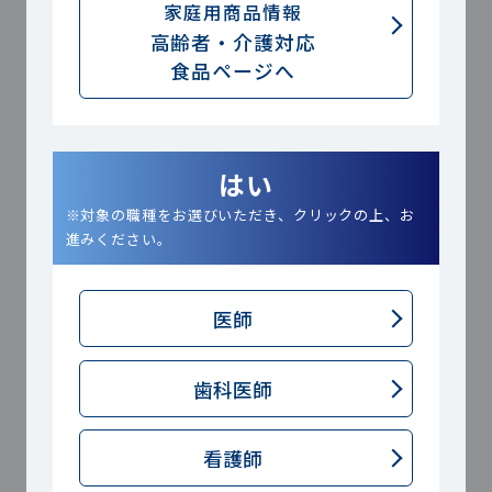
家庭用商品情報
ネルギー不足を意味するわけではあり
高齢者・介護対応
ません。
食品ページへ
・食事摂取基準（
2025
年版）との連
携について
はい
※対象の職種をお選びいただき、クリックの上、お
2025年版の食事摂取基準では、根拠
進みください。
となる研究データの多くが旧来の成分
表に基づいていることなどから、指標
医師
となる数値は引き続き「七訂」に準拠
歯科医師
したエネルギー量として策定されてい
ます。そのため、八訂の成分表で算出
看護師
したエネルギー値とは数値にズレが生