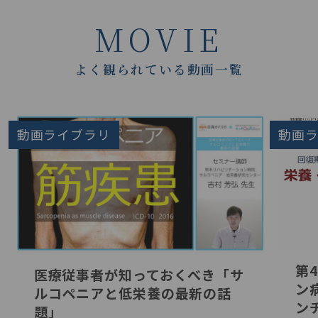
MOVIE
よく観られている動画一覧
動画ライブラリ
動画
第
医療従事者が知っておくべき「サ
ン
ルコペニアと低栄養の最新の話
ン
題」