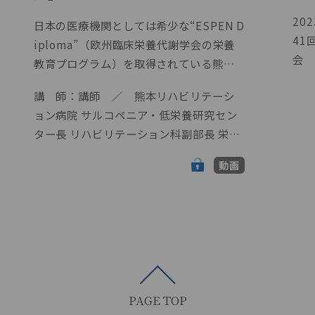
20
日本の医療機関としては希少な“ESPEN D
41
iploma”（欧州臨床栄養代謝学会の栄養
会 
教育プログラム）を取得されている熊本
4 
リハビリテーション病院、サルコペニ
講 師：講師 ／ 熊本リハビリテーシ
おけ
ア・低栄養研究センター長の吉村芳弘先
ョン病院 サルコペニア・低栄養研究セン
子医
生にご講演いただきました。 リハビリテ
ター長 リハビリテーション科副部長 栄養
ハビ
ーション栄養の意義とアウトカムについ
管理部部長 吉村芳弘 先生
ご講
て、またサルコペニア・フレイルを予防
動画
弘先
する目的での中鎖脂肪酸、MCTオイルを
動、
活用したパワーライスの使用など、現場
酸の
で行なわれている栄養ケアの実際を詳し
す。
くご紹介します。早期受け入れ、早期社会
復帰を目指して最先端のチーム医療にま
い進する熊本リハビリテーション病院の
栄養ケアに関する取組の実際を知ること
PAGE TOP
で、日々の栄養管理の質向上、業務推進