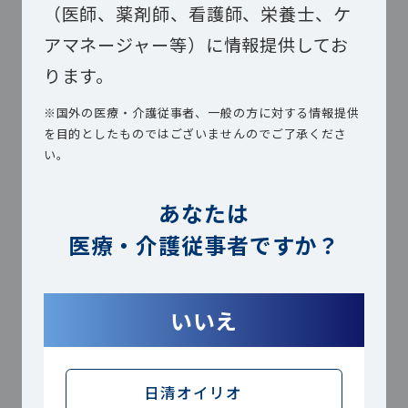
群。
（医師、薬剤師、看護師、栄養士、ケ
アマネージャー等）に情報提供してお
ります。
※国外の医療・介護従事者、一般の方に対する情報提供
を目的としたものではございませんのでご了承くださ
い。
これまでのエネルギー値より
も低下してしまう場合は？
あなたは
医療・介護従事者ですか？
お伝えしたように七訂と八訂では、算
出されるエネルギー値が異なります
いいえ
が、実際の食事のエネルギー量は同じ
です。このため、エネルギー値が低く
日清オイリオ
算出されるからといって、必ずしもエ